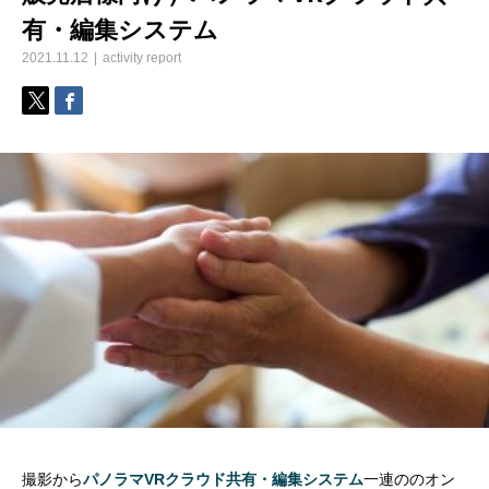
有・編集システム
2021.11.12
activity report
撮影から
パノラマVRクラウド共有・編集システム
一連ののオン