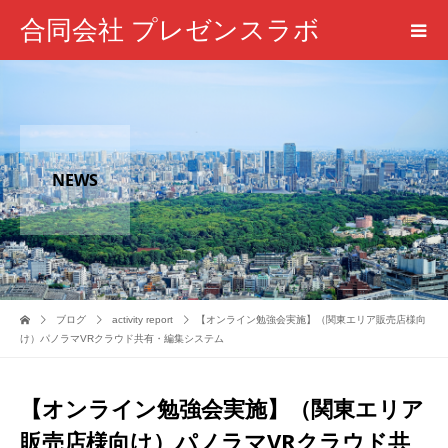
合同会社 プレゼンスラボ
NEWS
ブログ
activity report
【オンライン勉強会実施】（関東エリア販売店様向
け）パノラマVRクラウド共有・編集システム
【オンライン勉強会実施】（関東エリア
販売店様向け）パノラマVRクラウド共