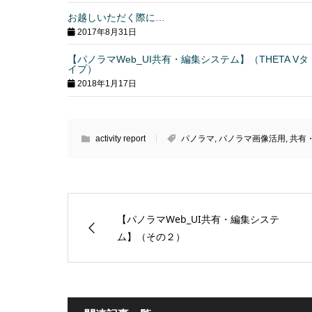
お越しいただく際に…
2017年8月31日
【パノラマWeb_UI共有・編集システム】（THETA Vタ
イプ）
2018年1月17日
activity report
パノラマ
,
パノラマ画像活用
,
共有
【パノラマWeb_UI共有・編集システ
ム】（その２）